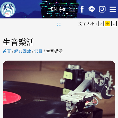
EN
:::
文字大小：
小
中
大
生音樂活
首頁
/
經典回放
/
節目
/
生音樂活