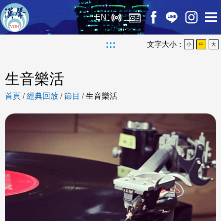
EN
:::
文字大小：
小
中
大
生音樂活
首頁
/
經典回放
/
節目
/
生音樂活