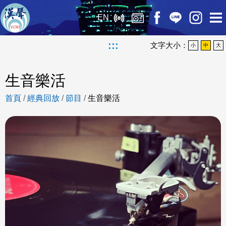
EN
:::
文字大小：
小
中
大
生音樂活
首頁
/
經典回放
/
節目
/
生音樂活