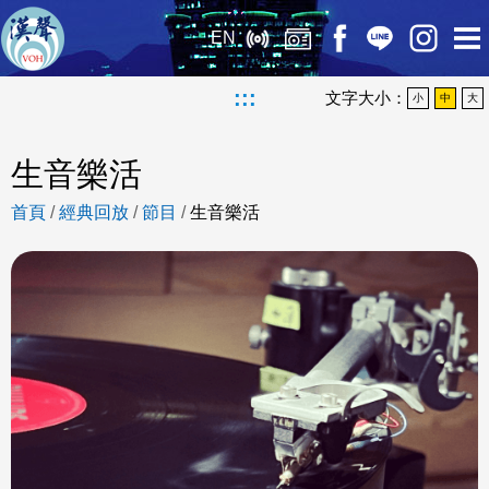
EN
:::
文字大小：
小
中
大
生音樂活
首頁
/
經典回放
/
節目
/
生音樂活