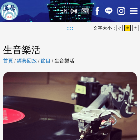
EN
:::
文字大小：
小
中
大
生音樂活
首頁
/
經典回放
/
節目
/
生音樂活