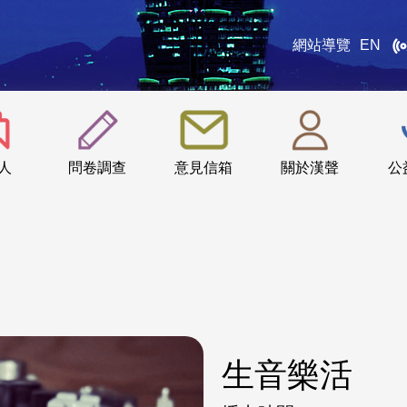
網站導覽
EN
:::
人
問卷調查
意見信箱
關於漢聲
公
生音樂活