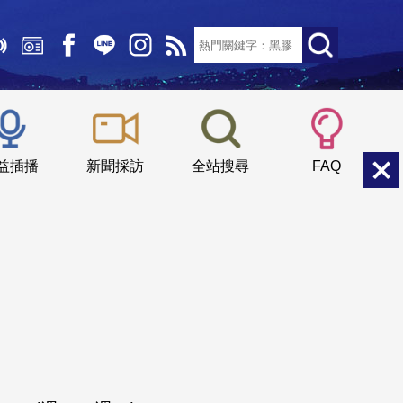
文字大小：
小
中
大
益插播
新聞採訪
全站搜尋
FAQ