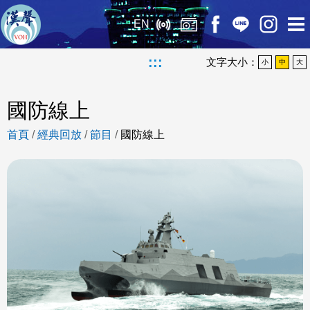
EN
:::
文字大小：
小
中
大
國防線上
首頁
/
經典回放
/
節目
/
國防線上