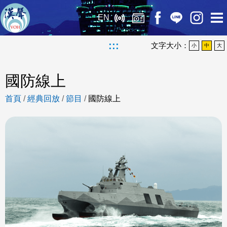
EN
:::
文字大小：
小
中
大
國防線上
首頁
/
經典回放
/
節目
/
國防線上