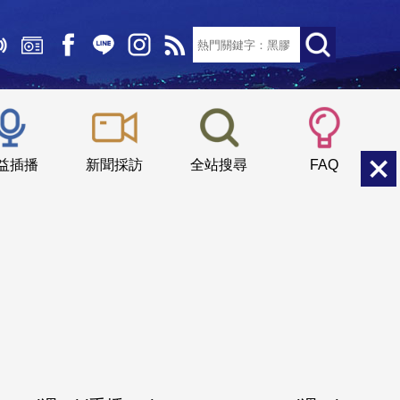
文字大小：
小
中
大
益插播
新聞採訪
全站搜尋
FAQ