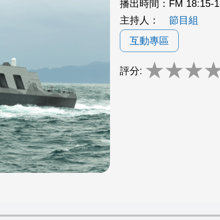
播出時間：
FM 18:15
主持人：
節目組
互動專區
★
★
★
評分: