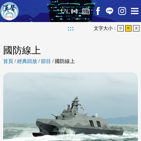
EN
:::
文字大小：
小
中
大
國防線上
首頁
/
經典回放
/
節目
/
國防線上