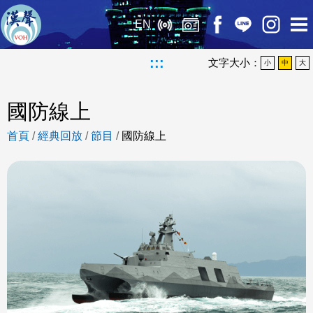
EN
:::
文字大小：
小
中
大
國防線上
首頁
/
經典回放
/
節目
/
國防線上