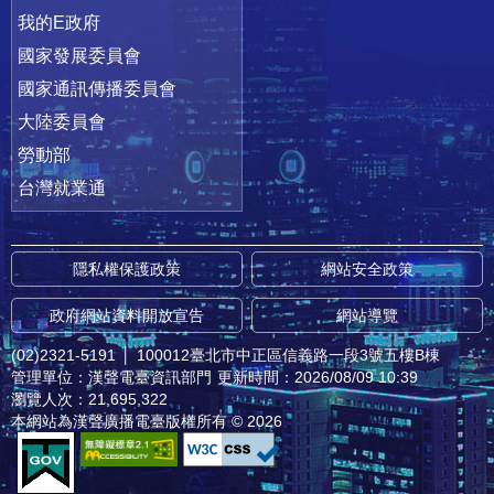
我的E政府
國家發展委員會
國家通訊傳播委員會
大陸委員會
勞動部
台灣就業通
隱私權保護政策
網站安全政策
政府網站資料開放宣告
網站導覽
(02)2321-5191
│
100012臺北市中正區信義路一段3號五樓B棟
管理單位：漢聲電臺資訊部門
更新時間：2026/08/09 10:39
瀏覽人次：21,695,322
本網站為漢聲廣播電臺版權所有 © 2026