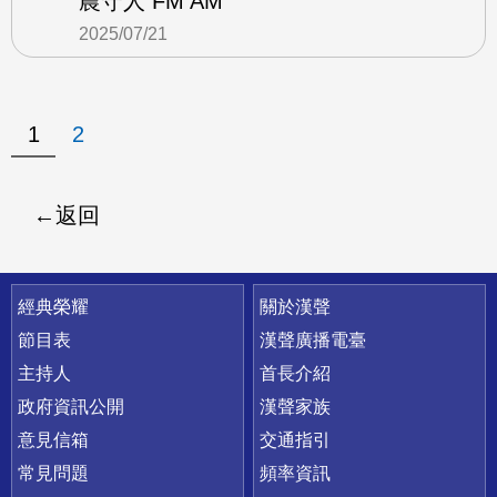
農守人 FM AM
2025/07/21
1
2
返回
快速連結
經典榮耀
關於漢聲
節目表
漢聲廣播電臺
主持人
首長介紹
政府資訊公開
漢聲家族
意見信箱
交通指引
常見問題
頻率資訊