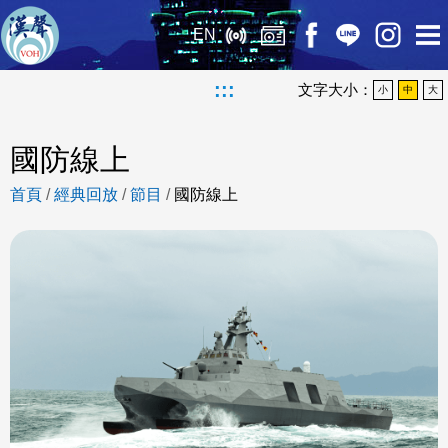
EN
:::
文字大小：
小
中
大
國防線上
首頁
/
經典回放
/
節目
/
國防線上