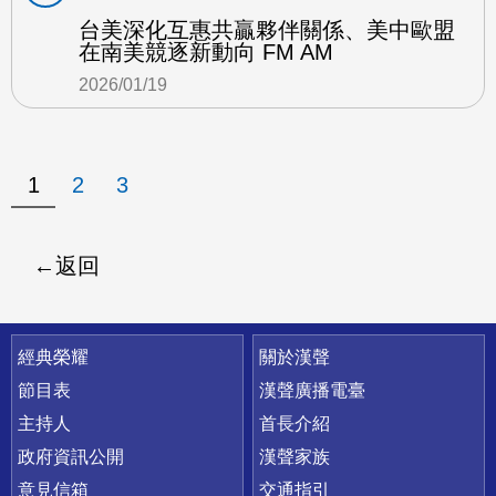
台美深化互惠共贏夥伴關係、美中歐盟
在南美競逐新動向 FM AM
2026/01/19
1
2
3
返回
快速連結
經典榮耀
關於漢聲
節目表
漢聲廣播電臺
主持人
首長介紹
政府資訊公開
漢聲家族
意見信箱
交通指引