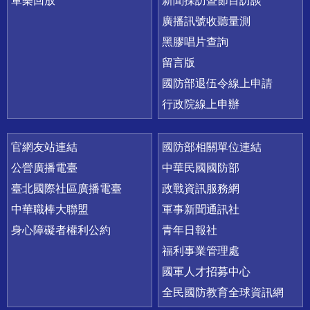
軍樂回放
新聞採訪暨節目訪談
廣播訊號收聽量測
黑膠唱片查詢
留言版
國防部退伍令線上申請
行政院線上申辦
官網友站連結
國防部相關單位連結
公營廣播電臺
中華民國國防部
臺北國際社區廣播電臺
政戰資訊服務網
中華職棒大聯盟
軍事新聞通訊社
身心障礙者權利公約
青年日報社
福利事業管理處
國軍人才招募中心
全民國防教育全球資訊網