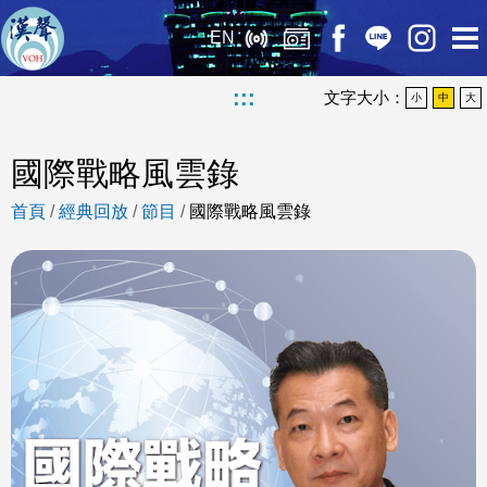
EN
:::
文字大小：
小
中
大
國際戰略風雲錄
首頁
/
經典回放
/
節目
/
國際戰略風雲錄