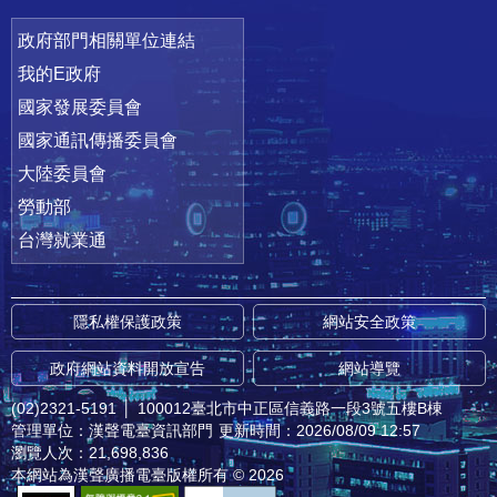
政府部門相關單位連結
我的E政府
國家發展委員會
國家通訊傳播委員會
大陸委員會
勞動部
台灣就業通
隱私權保護政策
網站安全政策
政府網站資料開放宣告
網站導覽
(02)2321-5191
│
100012臺北市中正區信義路一段3號五樓B棟
管理單位：漢聲電臺資訊部門
更新時間：2026/08/09 12:57
瀏覽人次：21,698,836
本網站為漢聲廣播電臺版權所有 © 2026