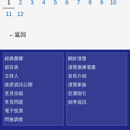
1
2
3
4
5
6
7
8
9
10
11
12
返回
快速連結
經典榮耀
關於漢聲
節目表
漢聲廣播電臺
主持人
首長介紹
政府資訊公開
漢聲家族
意見信箱
交通指引
常見問題
頻率資訊
電子投票
問卷調查