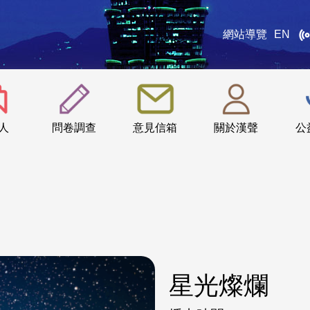
網站導覽
EN
:::
人
問卷調查
意見信箱
關於漢聲
公
星光燦爛