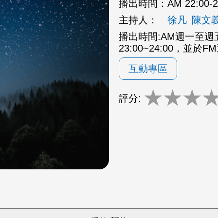
播出時間：
AM 22:00
主持人：
徐凡
陳文
播出時間:AM週一至週五2
23:00~24:00，並於F
互動專區
★
★
★
評分: