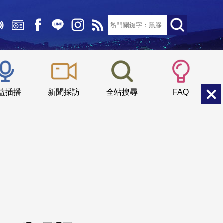
文字大小：
小
中
大
益插播
新聞採訪
全站搜尋
FAQ