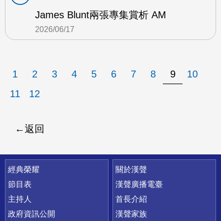
James Blunt兩張專集賞析 AM
2026/06/17
1
2
3
4
5
6
7
8
9
10
11
12
返回
快速連結
經典榮耀
關於漢聲
節目表
漢聲廣播電臺
主持人
首長介紹
政府資訊公開
漢聲家族