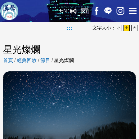
EN
:::
文字大小：
小
中
大
星光燦爛
首頁
/
經典回放
/
節目
/
星光燦爛