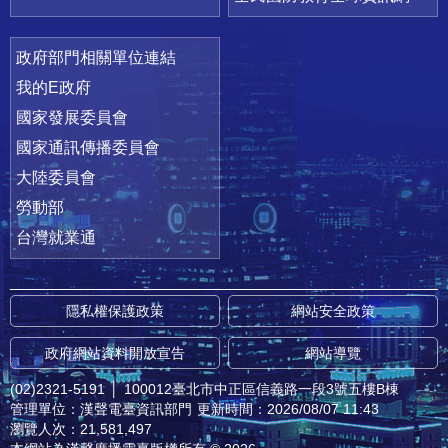
政府部門相關單位連結
我的E政府
國家發展委員會
國家通訊傳播委員會
大陸委員會
勞動部
台灣就業通
隱私權保護政策
網站安全政策
政府網站資料開放宣告
網站導覽
(02)2321-5191
│
100012臺北市中正區信義路一段3號五樓B棟
管理單位：漢聲電臺資訊部門
更新時間：2026/08/07 11:43
瀏覽人次：21,581,497