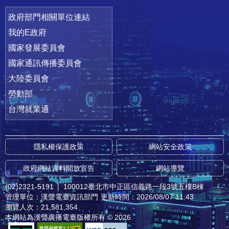
政府部門相關單位連結
我的E政府
國家發展委員會
國家通訊傳播委員會
大陸委員會
勞動部
台灣就業通
隱私權保護政策
網站安全政策
政府網站資料開放宣告
網站導覽
(02)2321-5191
│
100012臺北市中正區信義路一段3號五樓B棟
管理單位：漢聲電臺資訊部門
更新時間：2026/08/07 11:43
瀏覽人次：21,581,354
本網站為漢聲廣播電臺版權所有 © 2026