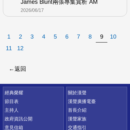
James Blunt兩張專集賞析 AM
2026/06/17
1
2
3
4
5
6
7
8
9
10
11
12
返回
快速連結
經典榮耀
關於漢聲
節目表
漢聲廣播電臺
主持人
首長介紹
政府資訊公開
漢聲家族
意見信箱
交通指引