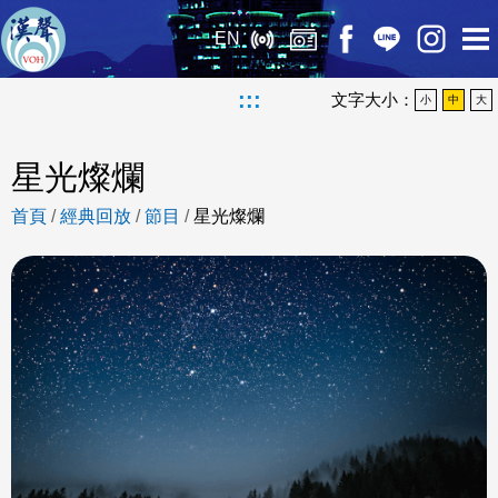
EN
:::
文字大小：
小
中
大
星光燦爛
首頁
/
經典回放
/
節目
/
星光燦爛