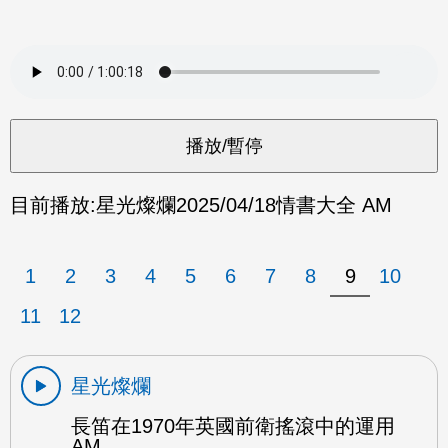
目前播放:
星光燦爛
2025/04/18
情書大全 AM
1
2
3
4
5
6
7
8
9
10
11
12
星光燦爛
長笛在1970年英國前衛搖滾中的運用
AM