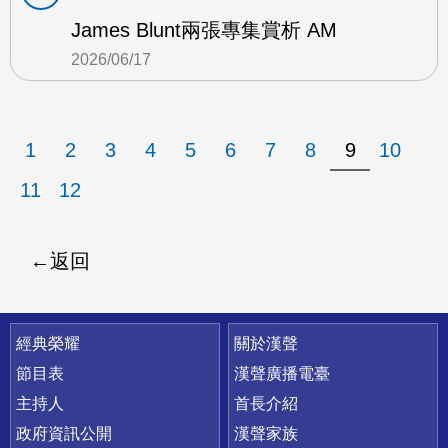
James Blunt兩張專集賞析 AM
2026/06/17
1
2
3
4
5
6
7
8
9
10
11
12
返回
快速連結
經典榮耀
關於漢聲
節目表
漢聲廣播電臺
主持人
首長介紹
政府資訊公開
漢聲家族