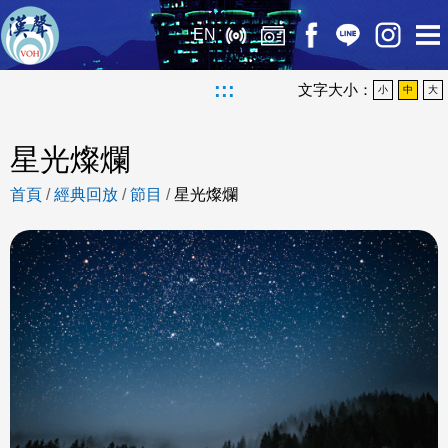
EN
:::
文字大小：
小
中
大
星光燦爛
首頁
/
經典回放
/
節目
/
星光燦爛