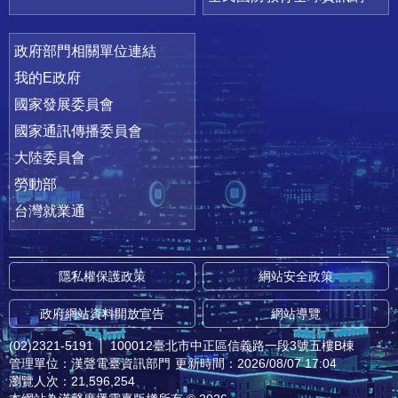
政府部門相關單位連結
我的E政府
國家發展委員會
國家通訊傳播委員會
大陸委員會
勞動部
台灣就業通
隱私權保護政策
網站安全政策
政府網站資料開放宣告
網站導覽
(02)2321-5191
│
100012臺北市中正區信義路一段3號五樓B棟
管理單位：漢聲電臺資訊部門
更新時間：2026/08/07 17:04
瀏覽人次：21,596,254