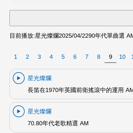
目前播放:
星光燦爛
2025/04/22
90年代單曲選 A
1
2
3
4
5
6
7
8
9
10
星光燦爛
長笛在1970年英國前衛搖滾中的運用 A
星光燦爛
70.80年代老歌精選 AM