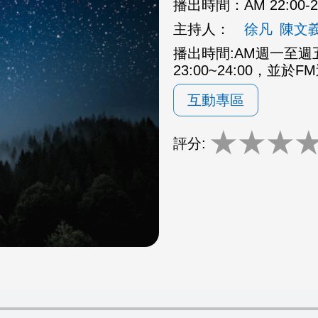
播出時間：
AM 22:00
主持人：
徐凡
陳文
播出時間:AM週一至週五2
23:00~24:00，並於F
互動專區
★
★
★
評分: