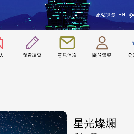
網站導覽
EN
:::
人
問卷調查
意見信箱
關於漢聲
公
星光燦爛