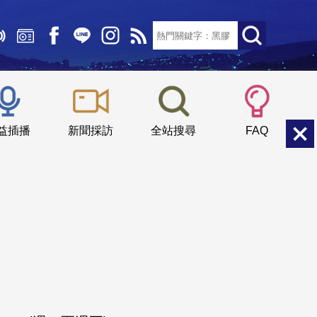
文字大小：
小
中
大
益插播
新聞採訪
全站搜尋
FAQ