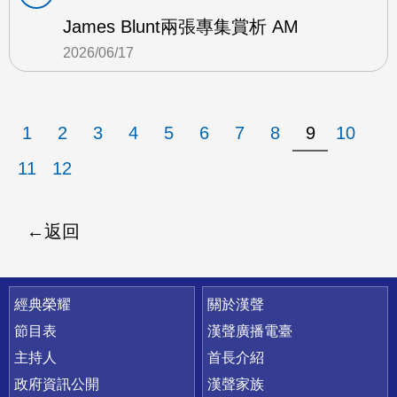
James Blunt兩張專集賞析 AM
2026/06/17
1
2
3
4
5
6
7
8
9
10
11
12
返回
快速連結
經典榮耀
關於漢聲
節目表
漢聲廣播電臺
主持人
首長介紹
政府資訊公開
漢聲家族