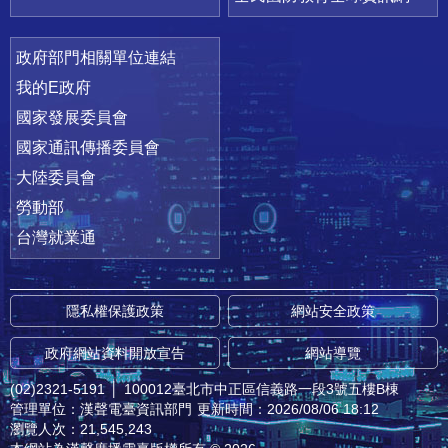
政府部門相關單位連結
我的E政府
國家發展委員會
國家通訊傳播委員會
大陸委員會
勞動部
台灣就業通
隱私權保護政策
網站安全政策
政府網站資料開放宣告
網站導覽
(02)2321-5191
│
100012臺北市中正區信義路一段3號五樓B棟
管理單位：漢聲電臺資訊部門
更新時間：2026/08/06 18:12
瀏覽人次：21,545,243