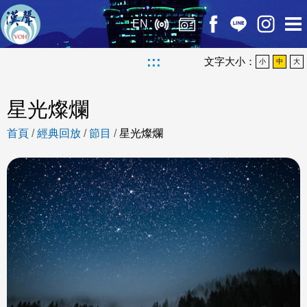
EN
:::
文字大小：
小
中
大
星光燦爛
首頁
/
經典回放
/
節目
/
星光燦爛