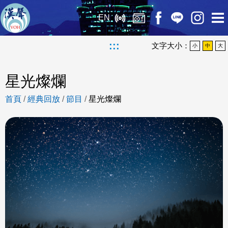
EN
:::
文字大小：
小
中
大
星光燦爛
首頁
/
經典回放
/
節目
/
星光燦爛