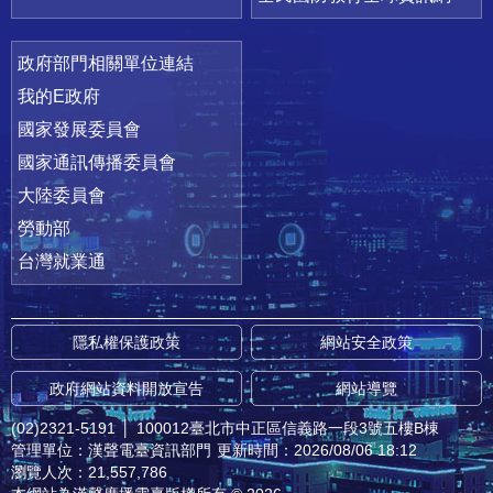
政府部門相關單位連結
我的E政府
國家發展委員會
國家通訊傳播委員會
大陸委員會
勞動部
台灣就業通
隱私權保護政策
網站安全政策
政府網站資料開放宣告
網站導覽
(02)2321-5191
│
100012臺北市中正區信義路一段3號五樓B棟
管理單位：漢聲電臺資訊部門
更新時間：2026/08/06 18:12
瀏覽人次：21,557,786