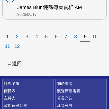
James Blunt兩張專集賞析 AM
2026/06/17
1
2
3
4
5
6
7
8
9
10
11
12
返回
快速連結
經典榮耀
關於漢聲
節目表
漢聲廣播電臺
主持人
首長介紹
政府資訊公開
漢聲家族