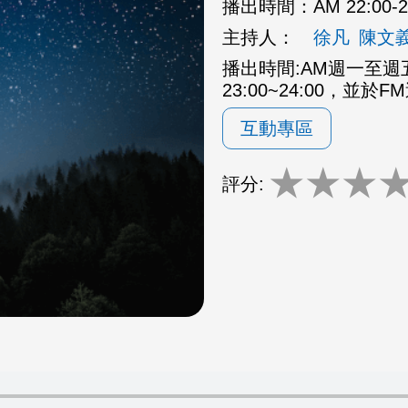
播出時間：
AM 22:00
主持人：
徐凡
陳文
播出時間:AM週一至週五2
23:00~24:00，並於F
互動專區
★
★
★
評分: