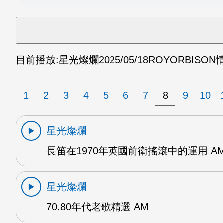
目前播放:
星光燦爛
2025/05/18
ROYORBISON
1
2
3
4
5
6
7
8
9
10
星光燦爛
長笛在1970年英國前衛搖滾中的運用 A
星光燦爛
70.80年代老歌精選 AM