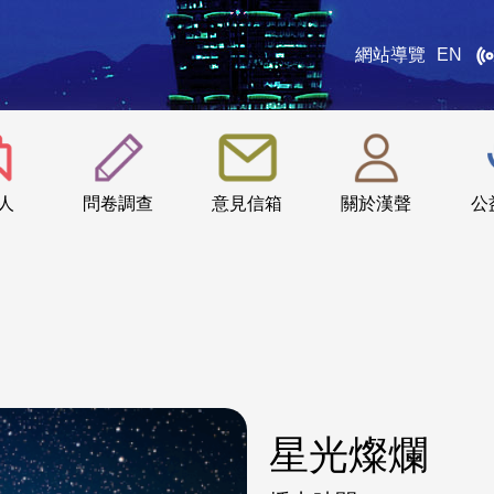
網站導覽
EN
:::
人
問卷調查
意見信箱
關於漢聲
公
星光燦爛