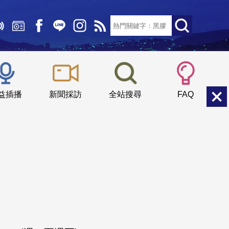
文字大小：
小
中
大
益插播
新聞採訪
全站搜尋
FAQ