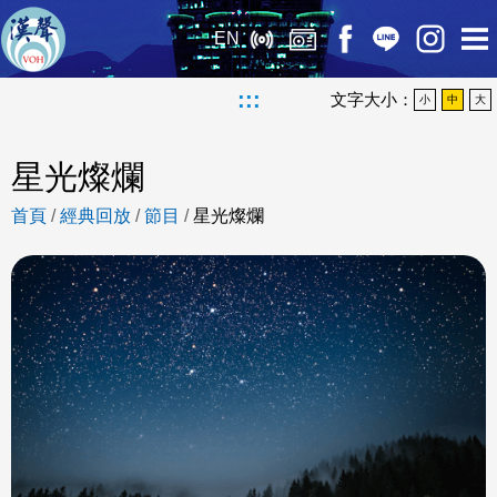
EN
:::
文字大小：
小
中
大
星光燦爛
首頁
/
經典回放
/
節目
/
星光燦爛