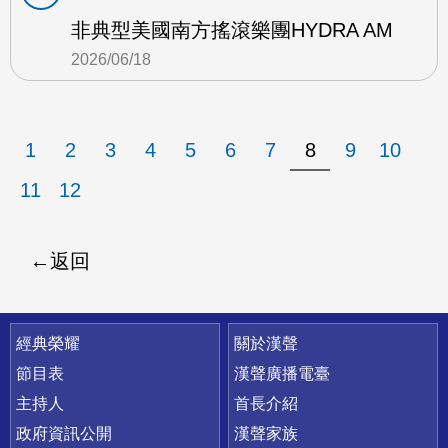
非典型美國南方搖滾樂團HYDRA AM
2026/06/18
1
2
3
4
5
6
7
8
9
10
11
12
返回
快速連結
經典榮耀
關於漢聲
節目表
漢聲廣播電臺
主持人
首長介紹
政府資訊公開
漢聲家族