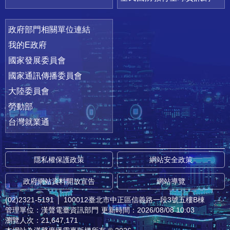
政府部門相關單位連結
我的E政府
國家發展委員會
國家通訊傳播委員會
大陸委員會
勞動部
台灣就業通
隱私權保護政策
網站安全政策
政府網站資料開放宣告
網站導覽
(02)2321-5191
│
100012臺北市中正區信義路一段3號五樓B棟
管理單位：漢聲電臺資訊部門
更新時間：2026/08/08 10:03
瀏覽人次：21,647,171