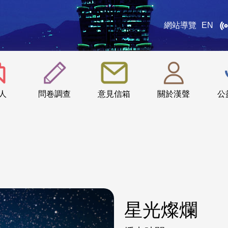
網站導覽
EN
:::
人
問卷調查
意見信箱
關於漢聲
公
星光燦爛