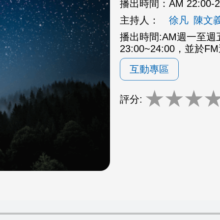
播出時間：
AM 22:00
主持人：
徐凡
陳文
播出時間:AM週一至週五2
23:00~24:00，並於F
互動專區
★
★
★
評分: