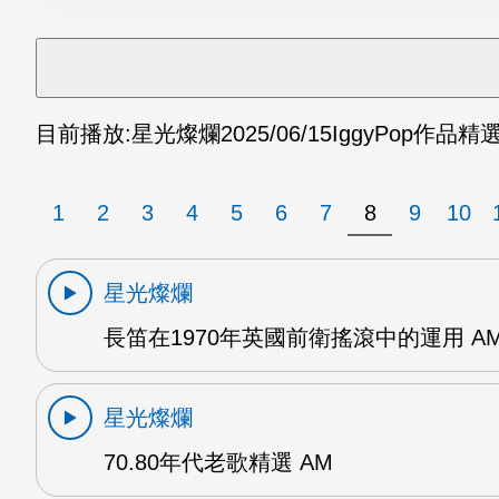
目前播放:
星光燦爛
2025/06/15
IggyPop作品精選
1
2
3
4
5
6
7
8
9
10
星光燦爛
長笛在1970年英國前衛搖滾中的運用 A
星光燦爛
70.80年代老歌精選 AM