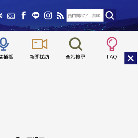
文字大小：
小
中
大
益插播
新聞採訪
全站搜尋
FAQ