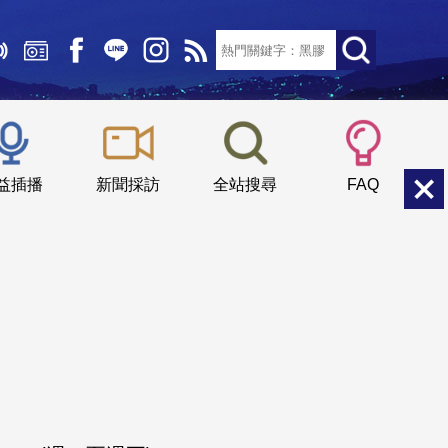
文字大小：
小
中
大
益插播
新聞採訪
全站搜尋
FAQ