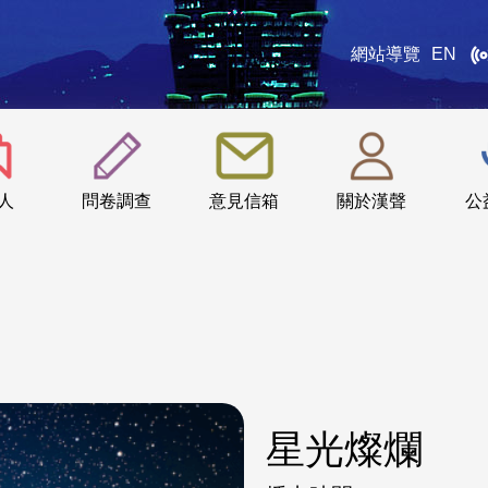
網站導覽
EN
:::
人
問卷調查
意見信箱
關於漢聲
公
星光燦爛