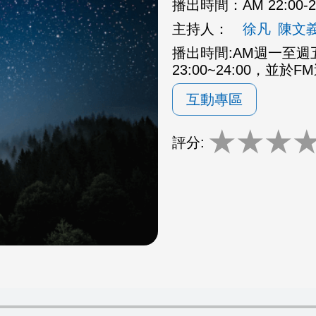
播出時間：
AM 22:00
主持人：
徐凡
陳文
播出時間:AM週一至週五2
23:00~24:00，並於F
互動專區
★
★
★
評分: