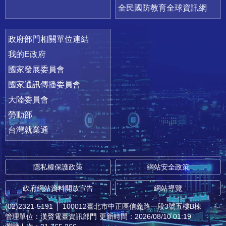
全民國防教育全球資訊網
政府部門相關單位連結
我的E政府
國家發展委員會
國家通訊傳播委員會
大陸委員會
勞動部
台灣就業通
隱私權保護政策
網站安全政策
政府網站資料開放宣告
網站導覽
(02)2321-5191
│
100012臺北市中正區信義路一段3號五樓B棟
管理單位：漢聲電臺資訊部門
更新時間：2026/08/10 01:19