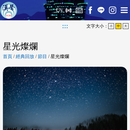
EN
:::
文字大小：
小
中
大
星光燦爛
首頁
/
經典回放
/
節目
/
星光燦爛