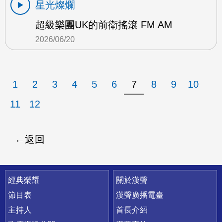
星光燦爛
超級樂團UK的前衛搖滾 FM AM
2026/06/20
1
2
3
4
5
6
7
8
9
10
11
12
返回
快速連結
經典榮耀
關於漢聲
節目表
漢聲廣播電臺
主持人
首長介紹