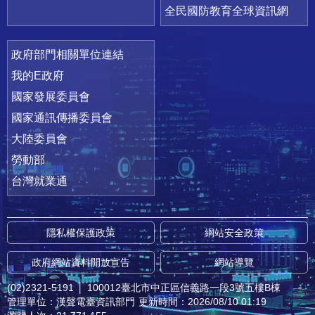
全民國防教育全球資訊網
政府部門相關單位連結
我的E政府
國家發展委員會
國家通訊傳播委員會
大陸委員會
勞動部
台灣就業通
隱私權保護政策
網站安全政策
政府網站資料開放宣告
網站導覽
(02)2321-5191
│
100012臺北市中正區信義路一段3號五樓B棟
管理單位：漢聲電臺資訊部門
更新時間：2026/08/10 01:19