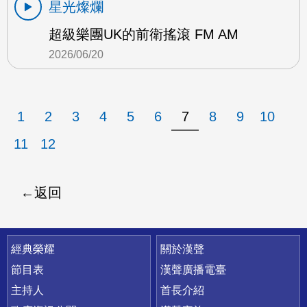
星光燦爛
超級樂團UK的前衛搖滾 FM AM
2026/06/20
1
2
3
4
5
6
7
8
9
10
11
12
返回
快速連結
經典榮耀
關於漢聲
節目表
漢聲廣播電臺
主持人
首長介紹