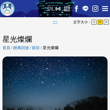
EN
:::
文字大小：
小
中
大
星光燦爛
首頁
/
經典回放
/
節目
/
星光燦爛