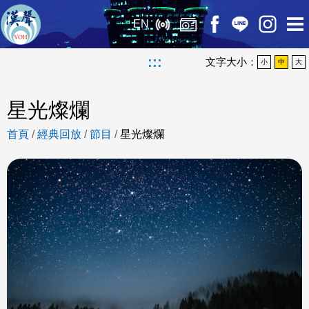
EN
:::
文字大小：
小
中
大
星光燦爛
首頁
/
經典回放
/
節目
/
星光燦爛