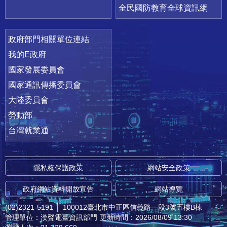
全民國防教育全球資訊網
政府部門相關單位連結
我的E政府
國家發展委員會
國家通訊傳播委員會
大陸委員會
勞動部
台灣就業通
隱私權保護政策
網站安全政策
政府網站資料開放宣告
網站導覽
(02)2321-5191
│
100012臺北市中正區信義路一段3號五樓B棟
管理單位：漢聲電臺資訊部門
更新時間：2026/08/09 13:30