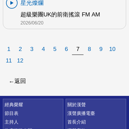
星光燦爛
超級樂團UK的前衛搖滾 FM AM
2026/06/20
1
2
3
4
5
6
7
8
9
10
11
12
返回
快速連結
經典榮耀
關於漢聲
節目表
漢聲廣播電臺
主持人
首長介紹