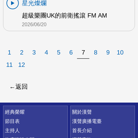
星光燦爛
超級樂團UK的前衛搖滾 FM AM
2026/06/20
1
2
3
4
5
6
7
8
9
10
11
12
返回
快速連結
經典榮耀
關於漢聲
節目表
漢聲廣播電臺
主持人
首長介紹