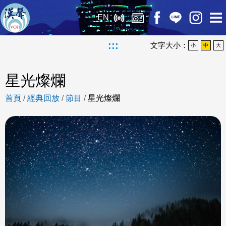
EN
:::
文字大小：
小
中
大
星光燦爛
首頁
/
經典回放
/
節目
/
星光燦爛