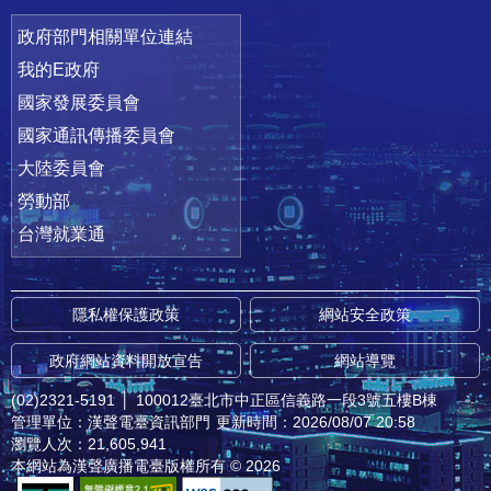
政府部門相關單位連結
我的E政府
國家發展委員會
國家通訊傳播委員會
大陸委員會
勞動部
台灣就業通
隱私權保護政策
網站安全政策
政府網站資料開放宣告
網站導覽
(02)2321-5191
│
100012臺北市中正區信義路一段3號五樓B棟
管理單位：漢聲電臺資訊部門
更新時間：2026/08/07 20:58
瀏覽人次：21,605,941
本網站為漢聲廣播電臺版權所有 © 2026