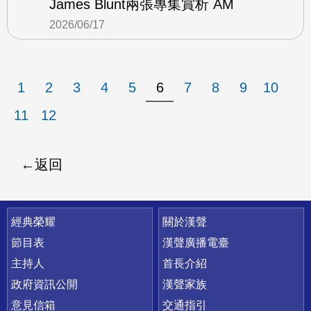
James Blunt兩張專集賞析 AM
2026/06/17
1
2
3
4
5
6
7
8
9
10
11
12
返回
快速連結
經典榮耀
關於漢聲
節目表
漢聲廣播電臺
主持人
首長介紹
政府資訊公開
漢聲家族
意見信箱
交通指引