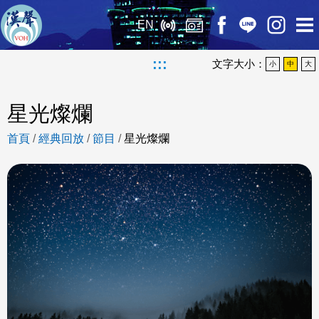
EN
:::
文字大小：
小
中
大
星光燦爛
首頁
/
經典回放
/
節目
/
星光燦爛