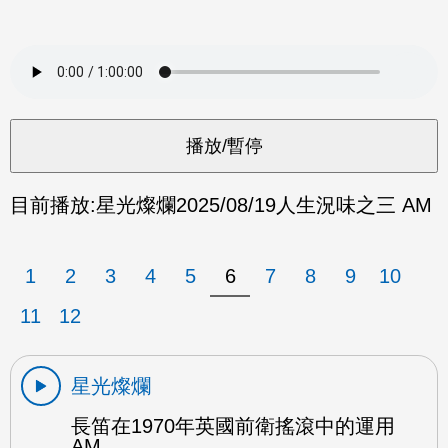
目前播放:
星光燦爛
2025/08/19
人生況味之三 AM
1
2
3
4
5
6
7
8
9
10
11
12
星光燦爛
長笛在1970年英國前衛搖滾中的運用
AM