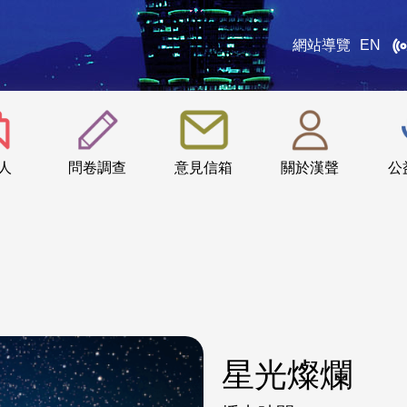
網站導覽
EN
:::
人
問卷調查
意見信箱
關於漢聲
公
星光燦爛