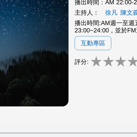
播出時間：
AM 22:00
主持人：
徐凡
陳文
播出時間:AM週一至週五2
23:00~24:00，並於F
互動專區
★
★
★
評分: