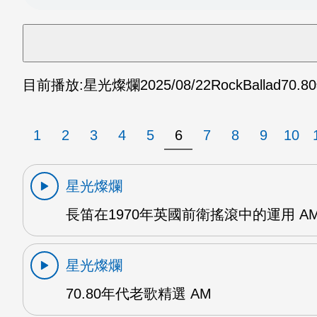
目前播放:
星光燦爛
2025/08/22
RockBallad70.
1
2
3
4
5
6
7
8
9
10
星光燦爛
長笛在1970年英國前衛搖滾中的運用 A
星光燦爛
70.80年代老歌精選 AM