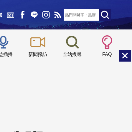
文字大小：
小
中
大
益插播
新聞採訪
全站搜尋
FAQ