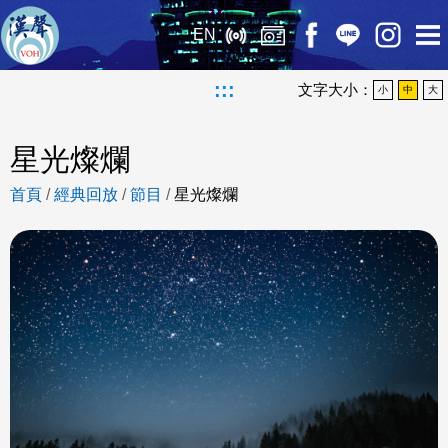
EN
:::
文字大小：
小
中
大
星光燦爛
首頁
/
經典回放
/
節目
/
星光燦爛