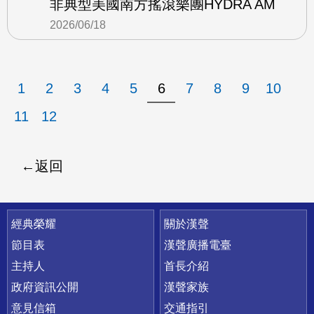
非典型美國南方搖滾樂團HYDRA AM
2026/06/18
1
2
3
4
5
6
7
8
9
10
11
12
返回
快速連結
經典榮耀
關於漢聲
節目表
漢聲廣播電臺
主持人
首長介紹
政府資訊公開
漢聲家族
意見信箱
交通指引