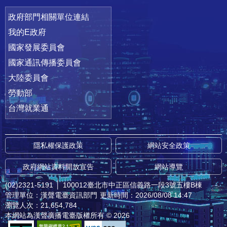
政府部門相關單位連結
我的E政府
國家發展委員會
國家通訊傳播委員會
大陸委員會
勞動部
台灣就業通
隱私權保護政策
網站安全政策
政府網站資料開放宣告
網站導覽
(02)2321-5191
│
100012臺北市中正區信義路一段3號五樓B棟
管理單位：漢聲電臺資訊部門
更新時間：2026/08/08 14:47
瀏覽人次：21,654,784
本網站為漢聲廣播電臺版權所有 © 2026