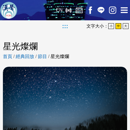
EN
:::
文字大小：
小
中
大
星光燦爛
首頁
/
經典回放
/
節目
/
星光燦爛