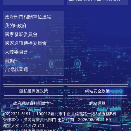
政府部門相關單位連結
我的E政府
國家發展委員會
國家通訊傳播委員會
大陸委員會
勞動部
台灣就業通
隱私權保護政策
網站安全政策
政府網站資料開放宣告
網站導覽
(02)2321-5191
│
100012臺北市中正區信義路一段3號五樓B棟
管理單位：漢聲電臺資訊部門
更新時間：2026/08/08 21:59
瀏覽人次：21,672,711