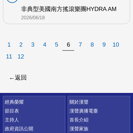
非典型美國南方搖滾樂團HYDRA AM
2026/06/18
1
2
3
4
5
6
7
8
9
10
11
12
返回
快速連結
經典榮耀
關於漢聲
節目表
漢聲廣播電臺
主持人
首長介紹
政府資訊公開
漢聲家族