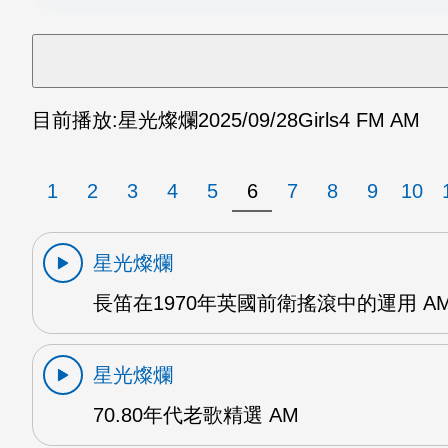
目前播放:
星光燦爛
2025/09/28
Girls4 FM AM
1
2
3
4
5
6
7
8
9
10
星光燦爛
長笛在1970年英國前衛搖滾中的運用 A
星光燦爛
70.80年代老歌精選 AM