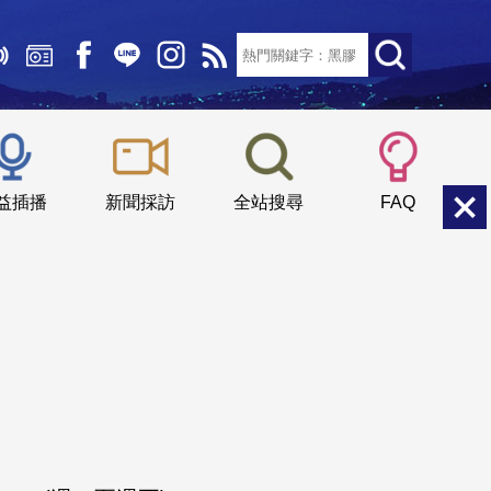
文字大小：
小
中
大
益插播
新聞採訪
全站搜尋
FAQ