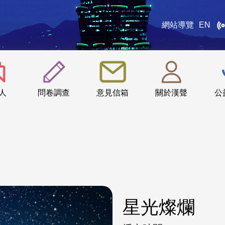
網站導覽
EN
:::
人
問卷調查
意見信箱
關於漢聲
公
星光燦爛