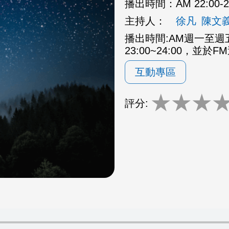
播出時間：
AM 22:00
主持人：
徐凡
陳文
播出時間:AM週一至週五2
23:00~24:00，並於F
互動專區
★
★
★
評分: