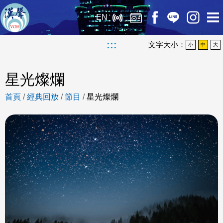
EN
:::
文字大小：
小
中
大
星光燦爛
首頁
/
經典回放
/
節目
/
星光燦爛