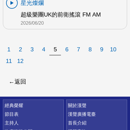
星光燦爛
超級樂團UK的前衛搖滾 FM AM
2026/06/20
1
2
3
4
5
6
7
8
9
10
11
12
返回
快速連結
經典榮耀
關於漢聲
節目表
漢聲廣播電臺
主持人
首長介紹