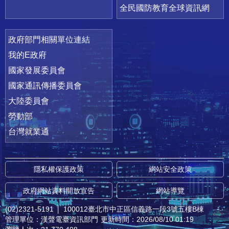
全民國防教育全球資訊網
政府部門相關單位連結
我的E政府
國家發展委員會
國家通訊傳播委員會
大陸委員會
勞動部
台灣就業通
隱私權保護政策
網站安全政策
政府網站資料開放宣告
網站導覽
(02)2321-5191
│
100012臺北市中正區信義路一段3號五樓B棟
管理單位：漢聲電臺資訊部門
更新時間：2026/08/10 01:19