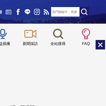
文字大小：
小
中
大
益插播
新聞採訪
全站搜尋
FAQ