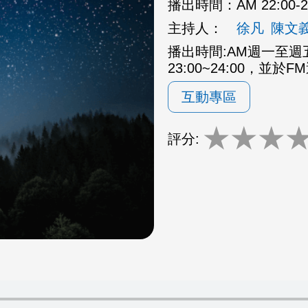
播出時間：
AM 22:00
主持人：
徐凡
陳文
播出時間:AM週一至週五2
23:00~24:00，並於F
互動專區
★
★
★
評分: