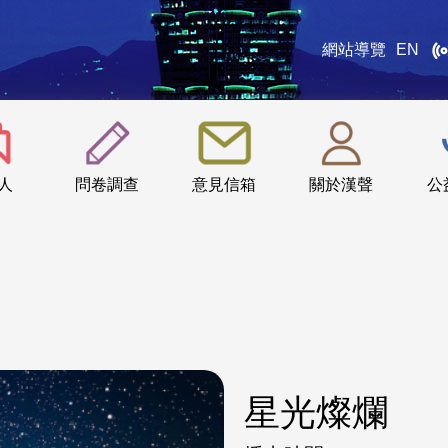
網站導覽
EN
:::
人
問卷調查
意見信箱
關於漢聲
公
星光燦爛