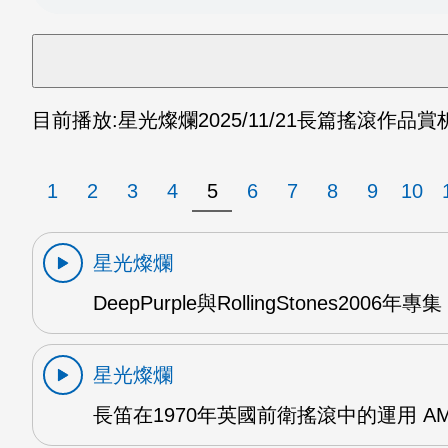
目前播放:
星光燦爛
2025/11/21
長篇搖滾作品賞析
1
2
3
4
5
6
7
8
9
10
星光燦爛
DeepPurple與RollingStones2006年專集
星光燦爛
長笛在1970年英國前衛搖滾中的運用 A