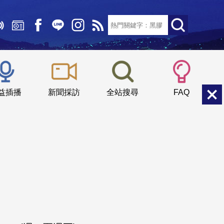
文字大小：
小
中
大
益插播
新聞採訪
全站搜尋
FAQ