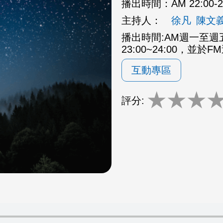
播出時間：
AM 22:00
主持人：
徐凡
陳文
播出時間:AM週一至週五2
23:00~24:00，並於F
互動專區
★
★
★
評分: