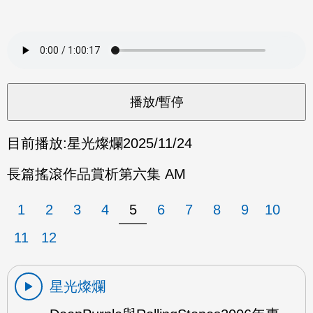
目前播放:
星光燦爛
2025/11/24
長篇搖滾作品賞析第六集 AM
1
2
3
4
5
6
7
8
9
10
11
12
星光燦爛