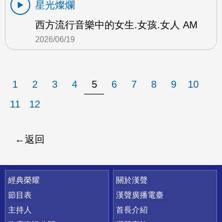
星光燦爛
西方流行音樂中的女生.女孩.女人 AM
2026/06/19
1
2
3
4
5
6
7
8
9
10
11
12
返回
快速連結
經典榮耀
關於漢聲
節目表
漢聲廣播電臺
主持人
首長介紹