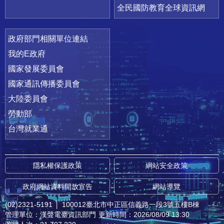
全民國防教育全球資訊網
政府部門相關單位連結
我的E政府
國家發展委員會
國家通訊傳播委員會
大陸委員會
勞動部
台灣就業通
隱私權保護政策
網站安全政策
政府網站資料開放宣告
網站導覽
(02)2321-5191
│
100012臺北市中正區信義路一段3號五樓B棟
管理單位：漢聲電臺資訊部門
更新時間：2026/08/09 13:30