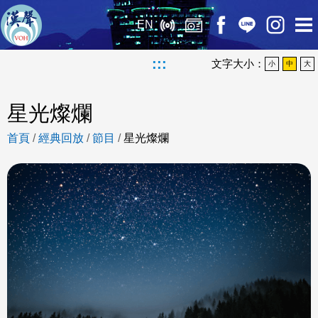
EN
:::
文字大小：
小
中
大
星光燦爛
首頁
/
經典回放
/
節目
/
星光燦爛