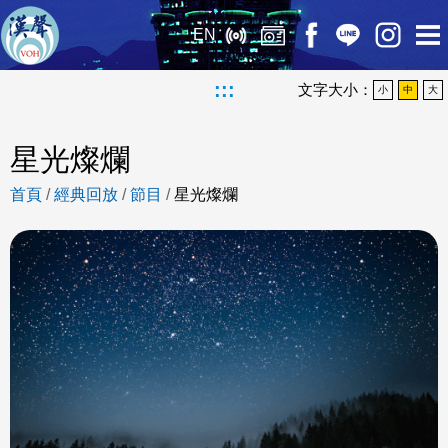
EN
:::
文字大小：
小
中
大
星光燦爛
首頁
/
經典回放
/
節目
/
星光燦爛