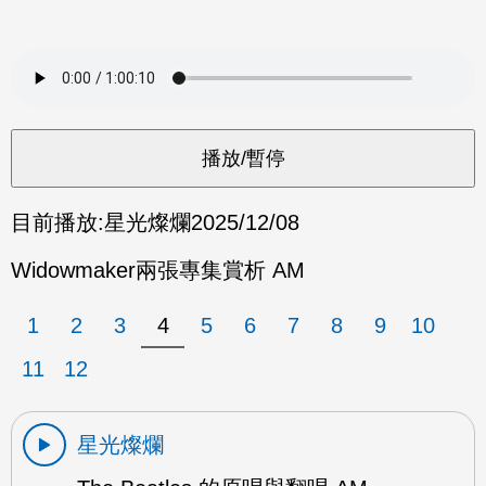
目前播放:
星光燦爛
2025/12/08
Widowmaker兩張專集賞析 AM
1
2
3
4
5
6
7
8
9
10
11
12
星光燦爛