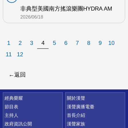
非典型美國南方搖滾樂團HYDRA AM
2026/06/18
1
2
3
4
5
6
7
8
9
10
11
12
返回
快速連結
經典榮耀
關於漢聲
節目表
漢聲廣播電臺
主持人
首長介紹
政府資訊公開
漢聲家族