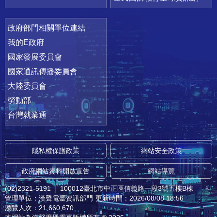
政府部門相關單位連結
我的E政府
國家發展委員會
國家通訊傳播委員會
大陸委員會
勞動部
台灣就業通
隱私權保護政策
網站安全政策
政府網站資料開放宣告
網站導覽
(02)2321-5191
│
100012臺北市中正區信義路一段3號五樓B棟
管理單位：漢聲電臺資訊部門
更新時間：2026/08/08 18:56
瀏覽人次：21,660,670