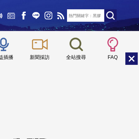
文字大小：
小
中
大
益插播
新聞採訪
全站搜尋
FAQ