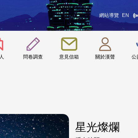
網站導覽
EN
:::
人
問卷調查
意見信箱
關於漢聲
公
星光燦爛