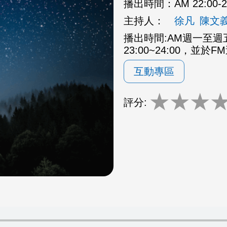
播出時間：
AM 22:00
主持人：
徐凡
陳文
播出時間:AM週一至週五2
23:00~24:00，並於F
互動專區
★
★
★
評分: