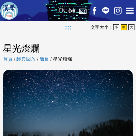
EN
:::
文字大小：
小
中
大
星光燦爛
首頁
/
經典回放
/
節目
/
星光燦爛