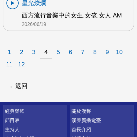
星光燦爛
西方流行音樂中的女生.女孩.女人 AM
2026/06/19
1
2
3
4
5
6
7
8
9
10
11
12
返回
快速連結
經典榮耀
關於漢聲
節目表
漢聲廣播電臺
主持人
首長介紹