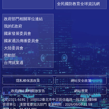
全民國防教育全球資訊網
政府部門相關單位連結
我的E政府
國家發展委員會
國家通訊傳播委員會
大陸委員會
勞動部
台灣就業通
隱私權保護政策
網站安全政策
政府網站資料開放宣告
網站導覽
(02)2321-5191
│
100012臺北市中正區信義路一段3號五樓B棟
管理單位：漢聲電臺資訊部門
更新時間：2026/08/08 21:59