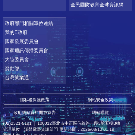
全民國防教育全球資訊網
政府部門相關單位連結
我的E政府
國家發展委員會
國家通訊傳播委員會
大陸委員會
勞動部
台灣就業通
隱私權保護政策
網站安全政策
政府網站資料開放宣告
網站導覽
(02)2321-5191
│
100012臺北市中正區信義路一段3號五樓B棟
管理單位：漢聲電臺資訊部門
更新時間：2026/08/10 01:19