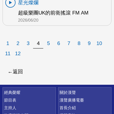
星光燦爛
超級樂團UK的前衛搖滾 FM AM
2026/06/20
1
2
3
4
5
6
7
8
9
10
11
12
返回
快速連結
經典榮耀
關於漢聲
節目表
漢聲廣播電臺
主持人
首長介紹