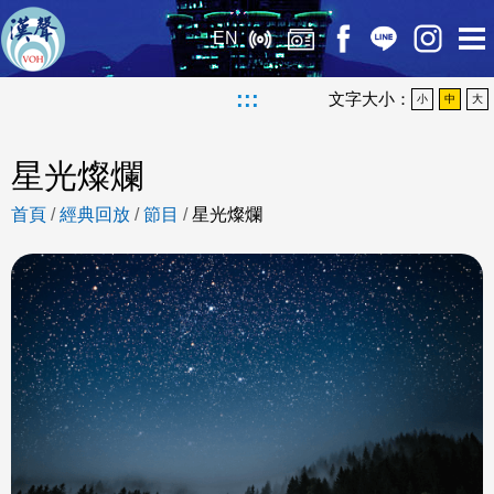
EN
:::
文字大小：
小
中
大
星光燦爛
首頁
/
經典回放
/
節目
/
星光燦爛