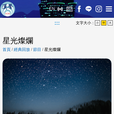
EN
:::
文字大小：
小
中
大
星光燦爛
首頁
/
經典回放
/
節目
/
星光燦爛