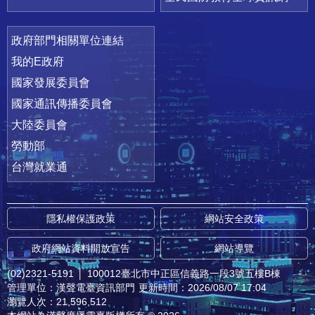
政府部門相關單位連結
我的E政府
國家發展委員會
國家通訊傳播委員會
大陸委員會
勞動部
台灣就業通
隱私權保護政策
網站安全政策
政府網站資料開放宣告
網站導覽
(02)2321-5191
│
100012臺北市中正區信義路一段3號五樓B棟
管理單位：漢聲電臺資訊部門
更新時間：2026/08/07 17:04
瀏覽人次：21,596,512