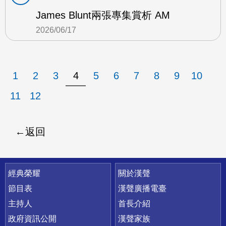
James Blunt兩張專集賞析 AM
2026/06/17
1
2
3
4
5
6
7
8
9
10
11
12
返回
快速連結
經典榮耀
關於漢聲
節目表
漢聲廣播電臺
主持人
首長介紹
政府資訊公開
漢聲家族