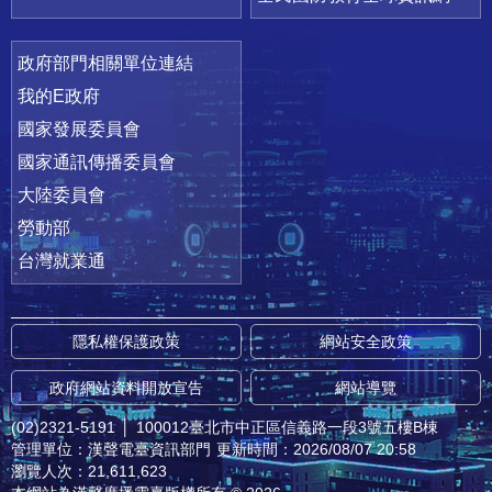
政府部門相關單位連結
我的E政府
國家發展委員會
國家通訊傳播委員會
大陸委員會
勞動部
台灣就業通
隱私權保護政策
網站安全政策
政府網站資料開放宣告
網站導覽
(02)2321-5191
│
100012臺北市中正區信義路一段3號五樓B棟
管理單位：漢聲電臺資訊部門
更新時間：2026/08/07 20:58
瀏覽人次：21,611,623