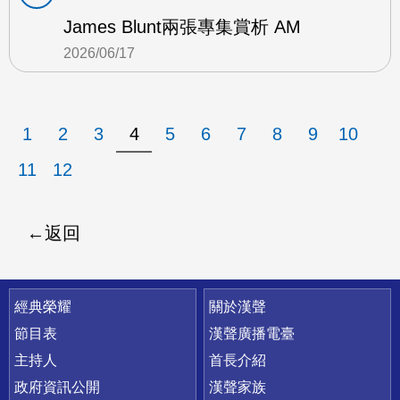
James Blunt兩張專集賞析 AM
2026/06/17
1
2
3
4
5
6
7
8
9
10
11
12
返回
快速連結
經典榮耀
關於漢聲
節目表
漢聲廣播電臺
主持人
首長介紹
政府資訊公開
漢聲家族