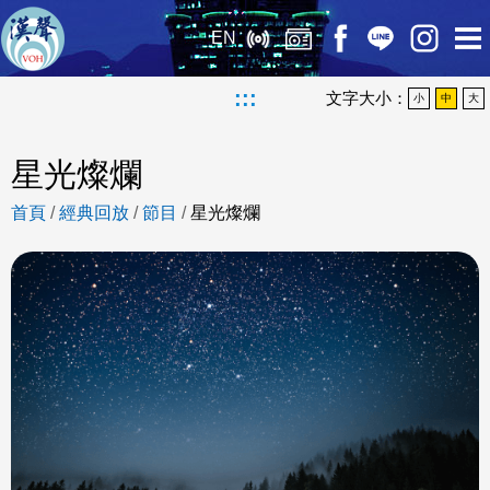
EN
:::
文字大小：
小
中
大
星光燦爛
首頁
/
經典回放
/
節目
/
星光燦爛