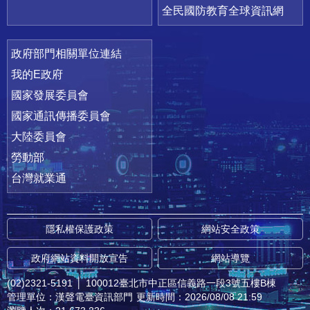
全民國防教育全球資訊網
政府部門相關單位連結
我的E政府
國家發展委員會
國家通訊傳播委員會
大陸委員會
勞動部
台灣就業通
隱私權保護政策
網站安全政策
政府網站資料開放宣告
網站導覽
(02)2321-5191
│
100012臺北市中正區信義路一段3號五樓B棟
管理單位：漢聲電臺資訊部門
更新時間：2026/08/08 21:59