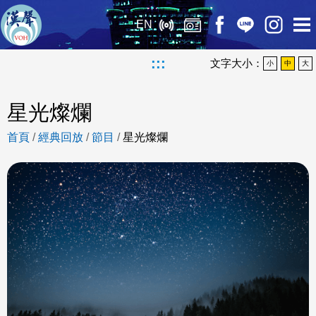
EN
:::
文字大小：
小
中
大
星光燦爛
首頁
/
經典回放
/
節目
/
星光燦爛