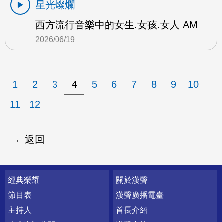
星光燦爛
西方流行音樂中的女生.女孩.女人 AM
2026/06/19
1
2
3
4
5
6
7
8
9
10
11
12
返回
快速連結
經典榮耀
關於漢聲
節目表
漢聲廣播電臺
主持人
首長介紹