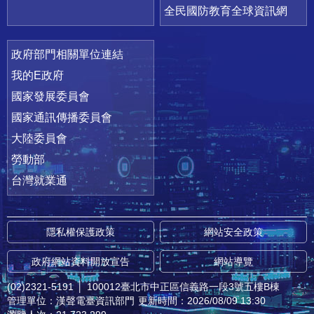
全民國防教育全球資訊網
政府部門相關單位連結
我的E政府
國家發展委員會
國家通訊傳播委員會
大陸委員會
勞動部
台灣就業通
隱私權保護政策
網站安全政策
政府網站資料開放宣告
網站導覽
(02)2321-5191
│
100012臺北市中正區信義路一段3號五樓B棟
管理單位：漢聲電臺資訊部門
更新時間：2026/08/09 13:30