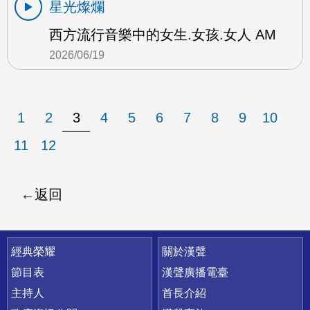
星光燦爛
西方流行音樂中的女生.女孩.女人 AM
2026/06/19
1
2
3
4
5
6
7
8
9
10
11
12
返回
快速連結
經典榮耀
關於漢聲
節目表
漢聲廣播電臺
主持人
首長介紹