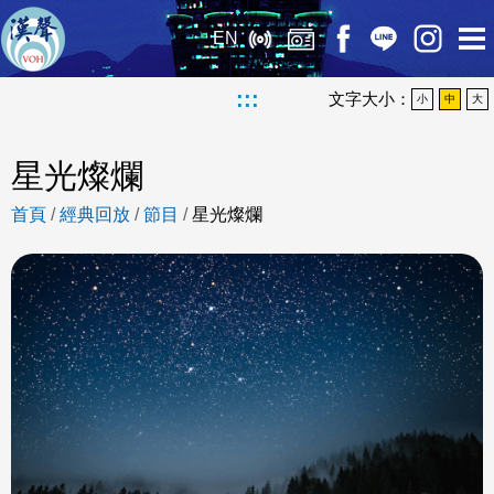
EN
:::
文字大小：
小
中
大
星光燦爛
首頁
/
經典回放
/
節目
/
星光燦爛