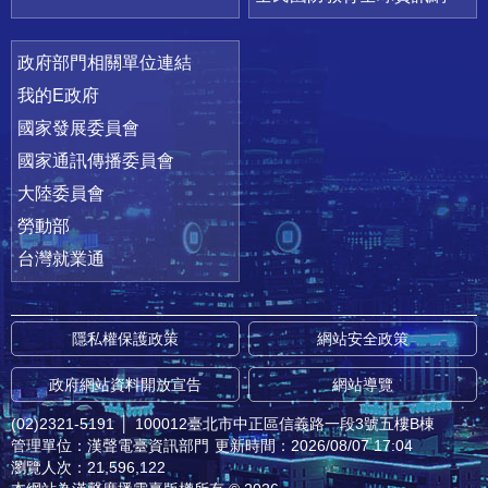
政府部門相關單位連結
我的E政府
國家發展委員會
國家通訊傳播委員會
大陸委員會
勞動部
台灣就業通
隱私權保護政策
網站安全政策
政府網站資料開放宣告
網站導覽
(02)2321-5191
│
100012臺北市中正區信義路一段3號五樓B棟
管理單位：漢聲電臺資訊部門
更新時間：2026/08/07 17:04
瀏覽人次：21,596,122