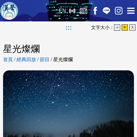
EN
:::
文字大小：
小
中
大
星光燦爛
首頁
/
經典回放
/
節目
/
星光燦爛