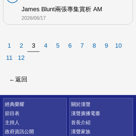
James Blunt兩張專集賞析 AM
2026/06/17
1
2
3
4
5
6
7
8
9
10
11
12
返回
快速連結
經典榮耀
關於漢聲
節目表
漢聲廣播電臺
主持人
首長介紹
政府資訊公開
漢聲家族