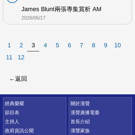
James Blunt兩張專集賞析 AM
2026/06/17
1
2
3
4
5
6
7
8
9
10
11
12
返回
快速連結
經典榮耀
關於漢聲
節目表
漢聲廣播電臺
主持人
首長介紹
政府資訊公開
漢聲家族