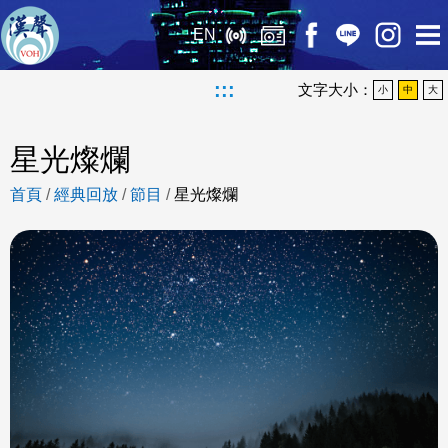
EN
:::
文字大小：
小
中
大
星光燦爛
首頁
/
經典回放
/
節目
/
星光燦爛