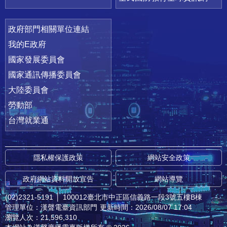
政府部門相關單位連結
我的E政府
國家發展委員會
國家通訊傳播委員會
大陸委員會
勞動部
台灣就業通
隱私權保護政策
網站安全政策
政府網站資料開放宣告
網站導覽
(02)2321-5191
│
100012臺北市中正區信義路一段3號五樓B棟
管理單位：漢聲電臺資訊部門
更新時間：2026/08/07 17:04
瀏覽人次：21,596,310