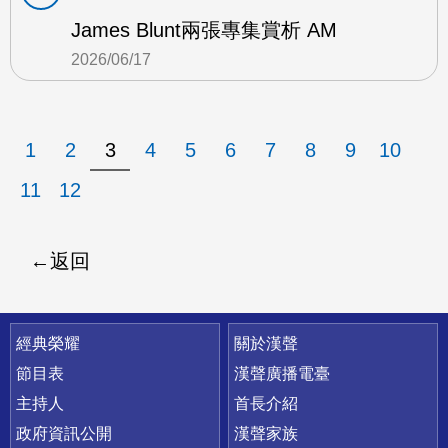
James Blunt兩張專集賞析 AM
2026/06/17
1
2
3
4
5
6
7
8
9
10
11
12
返回
快速連結
經典榮耀
關於漢聲
節目表
漢聲廣播電臺
主持人
首長介紹
政府資訊公開
漢聲家族