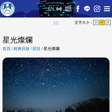
EN
:::
文字大小：
小
中
大
星光燦爛
首頁
/
經典回放
/
節目
/
星光燦爛