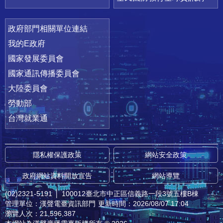
政府部門相關單位連結
我的E政府
國家發展委員會
國家通訊傳播委員會
大陸委員會
勞動部
台灣就業通
隱私權保護政策
網站安全政策
政府網站資料開放宣告
網站導覽
(02)2321-5191
│
100012臺北市中正區信義路一段3號五樓B棟
管理單位：漢聲電臺資訊部門
更新時間：2026/08/07 17:04
瀏覽人次：21,596,387