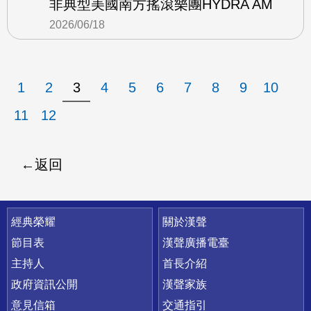
非典型美國南方搖滾樂團HYDRA AM
2026/06/18
1
2
3
4
5
6
7
8
9
10
11
12
返回
快速連結
經典榮耀
關於漢聲
節目表
漢聲廣播電臺
主持人
首長介紹
政府資訊公開
漢聲家族
意見信箱
交通指引